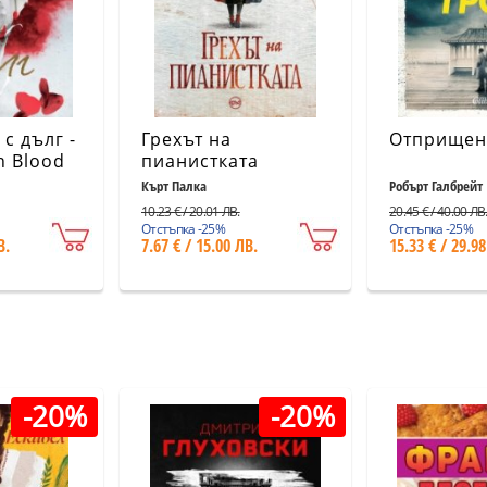
с дълг -
Грехът на
Отприщен
n Blood
пианистката
icles
Кърт Палка
Робърт Галбрейт
10.23 € / 20.01 ЛВ.
20.45 € / 40.00 ЛВ
Отстъпка -25%
Отстъпка -25%
В.
7.67 € / 15.00 ЛВ.
15.33 € / 29.98
-20%
-20%