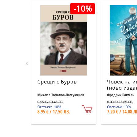
-10%
Срещи с Буров
Човек на и
(ново изда
Михаил Топалов-Памукчиев
Фредрик Бакман
9.95 € / 19.46 ЛВ.
8.00 € / 15.65 ЛВ.
Отстъпка -10%
Отстъпка -10%
8.95 € / 17.50 ЛВ.
7.20 € / 14.08 Л