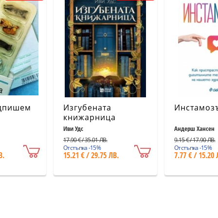
дпишем
Изгубената
Инстамоз
книжарница
Иви Удс
Андерш Хансен
17.90 € / 35.01 ЛВ.
9.15 € / 17.90 ЛВ.
Отстъпка -15%
Отстъпка -15%
В.
15.21 € / 29.75 ЛВ.
7.77 € / 15.20 