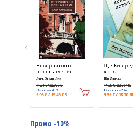
Невероятното
Ще Ви пре
престъпление
котка
Лоис Остин-Лий
Шо Ишида
11.71 € / 22.90 ЛВ.
11.25 € / 22.00 ЛВ.
Отстъпка -15%
Отстъпка -15%
9.95 € / 19.46 ЛВ.
9.56 € / 18.70 Л
Промо -10%