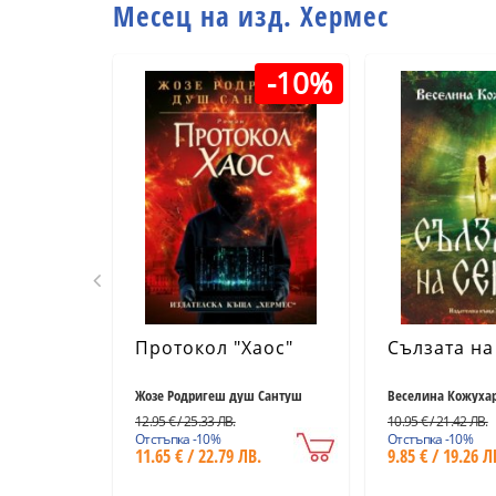
Месец на изд. Хермес
-10%
Протокол "Хаос"
Сълзата на
Жозе Родригеш душ Сантуш
Веселина Кожуха
12.95 € / 25.33 ЛВ.
10.95 € / 21.42 ЛВ.
Отстъпка -10%
Отстъпка -10%
11.65 € / 22.79 ЛВ.
9.85 € / 19.26 Л