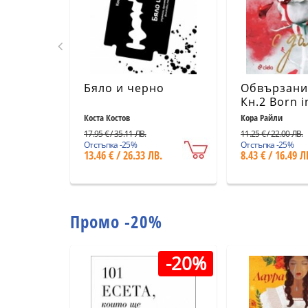
Бяло и черно
Обвързани 
Кн.2 Born i
Mafia Chron
Коста Костов
Кора Райли
17.95 € / 35.11 ЛВ.
11.25 € / 22.00 ЛВ.
Отстъпка -25%
Отстъпка -25%
13.46 € / 26.33 ЛВ.
8.43 € / 16.49 Л
Промо -20%
-20%