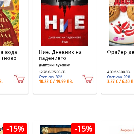
а вода
Ние. Дневник на
Фрайер д
 (ново
падението
Дмитрий Глуховски
12.78 € / 25.00 ЛВ.
4.09 € / 8.00 ЛВ.
Отстъпка -20%
Отстъпка -20%
В.
10.22 € / 19.99 ЛВ.
3.27 € / 6.40 Л
-15%
-15%