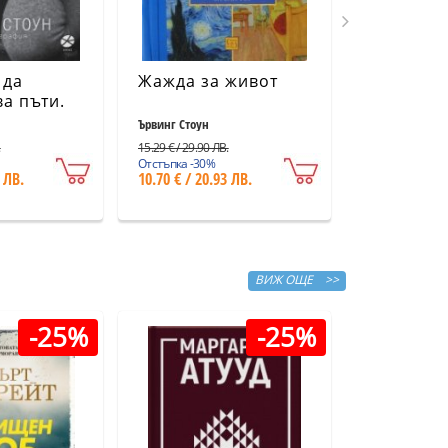
 да
Жажда за живот
Стратигр
а пъти.
кодекс н
рафия
Българи
Ървинг Стоун
ание)
.
15.29 € / 29.90 ЛВ.
2.56 € / 5.01 ЛВ.
Отстъпка -30%
Отстъпка -30%
 ЛВ.
10.70 € / 20.93 ЛВ.
1.79 € / 3.50
ВИЖ ОЩЕ >>
-25%
-25%