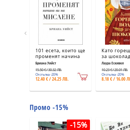
101 есета, които ще
Като горещ
променят начина
за шоколад
ви на мислене
издание)
Бриана Уийст
Лаура Ескивел
15.50 € / 30.32 ЛВ.
10.23 € / 20.01 ЛВ.
Отстъпка -20%
Отстъпка -20%
12.40 € / 24.25 ЛВ.
8.18 € / 16.00 Л
Промо -15%
-15%