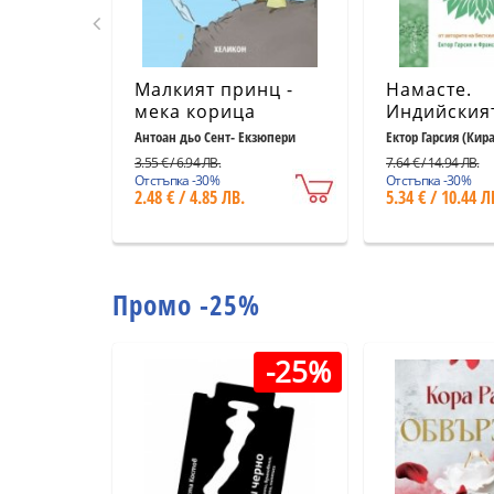
Малкият принц -
Намасте.
мека корица
Индийския
светлосиня
към щастие
Антоан дьо Сент- Екзюпери
Ектор Гарсия (Кир
Миралес
удовлетво
3.55 € / 6.94 ЛВ.
7.64 € / 14.94 ЛВ.
и успеха
Отстъпка -30%
Отстъпка -30%
2.48 € / 4.85 ЛВ.
5.34 € / 10.44 Л
Промо -25%
-25%