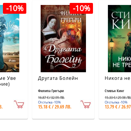
-10%
-10%
ме Уве
Другата Болейн
Никога не
ние)
Филипа Грегъри
Стивън Кинг
16.87 € / 32.99 ЛВ.
15.33 € / 29.98 ЛВ
Отстъпка -10%
Отстъпка -10%
В.
15.18 € / 29.69 ЛВ.
13.79 € / 26.97