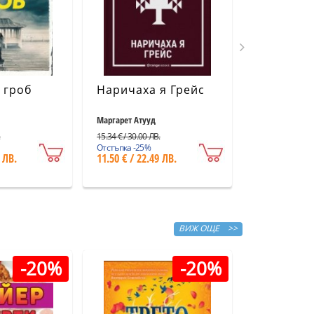
 гроб
Наричаха я Грейс
Праскова
Маргарет Атууд
Мария Андоно
.
15.34 € / 30.00 ЛВ.
3.58 € / 7.00 ЛВ.
Отстъпка -25%
Отстъпка -25%
 ЛВ.
11.50 € / 22.49 ЛВ.
2.68 € / 5.24
ВИЖ ОЩЕ >>
-20%
-20%