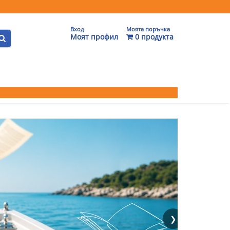
Вход
Моята поръчка
Моят профил
0 продукта
❯