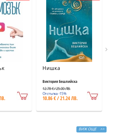
ък
Нишка
Куатсу
Виктория Бешлийска
Колектив
12.78 € / 25.00 ЛВ.
5.11 € / 9.99 ЛВ.
Отстъпка -15%
Отстъпка -15%
ЛВ.
10.86 € / 21.24 ЛВ.
4.34 € / 8.49
ВИЖ ОЩЕ >>