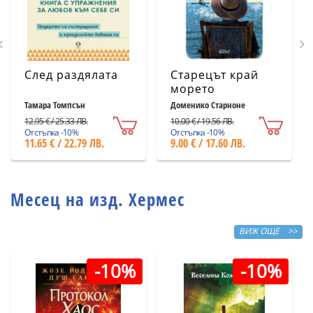
След раздялата
Старецът край
морето
Тамара Томпсън
Доменико Старноне
12.95 € / 25.33 ЛВ.
10.00 € / 19.56 ЛВ.
Отстъпка -10%
Отстъпка -10%
11.65 € / 22.79 ЛВ.
9.00 € / 17.60 ЛВ.
Месец на изд. Хермес
ВИЖ ОЩЕ >>
-10%
-10%