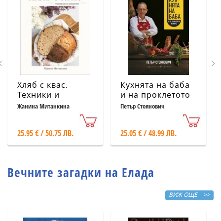
Хляб с квас.
Кухнята на баба
Техники и
и на проклетото
рецепти
й внуче
Жанина Митанкина
Петър Стоянович
25.95 € / 50.75 ЛВ.
25.05 € / 48.99 ЛВ.
Вечните загадки на Елада
ВИЖ ОЩЕ >>