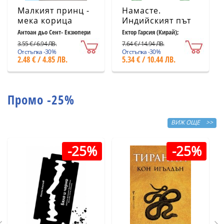
Малкият принц -
Намасте.
мека корица
Индийският път
светлосиня
към щастието,
Антоан дьо Сент- Екзюпери
Ектор Гарсия (Кирай);
Франсеск Миралес
удовлетворението
3.55 € / 6.94 ЛВ.
7.64 € / 14.94 ЛВ.
и успеха
Отстъпка -30%
Отстъпка -30%
2.48 € / 4.85 ЛВ.
5.34 € / 10.44 ЛВ.
Промо -25%
ВИЖ ОЩЕ >>
-25%
-25%