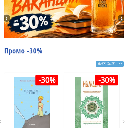
❮
❯
Промо -30%
ВИЖ ОЩЕ >>
-30%
-30%