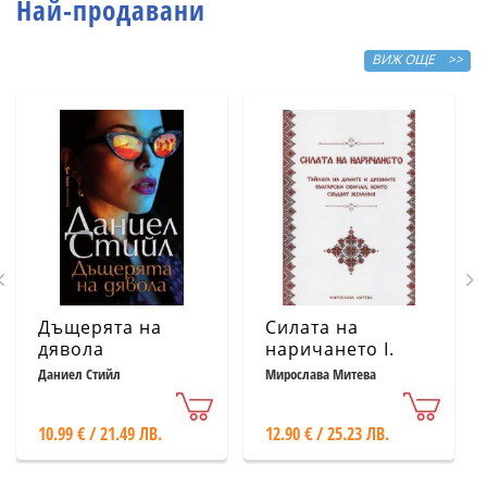
Най-продавани
ВИЖ ОЩЕ >>
Дъщерята на
Силата на
дявола
наричането І.
Тайната на
Даниел Стийл
Мирослава Митева
думите и
древните
10.99 € / 21.49 ЛВ.
12.90 € / 25.23 ЛВ.
български
обичаи, които
сбъдват желания