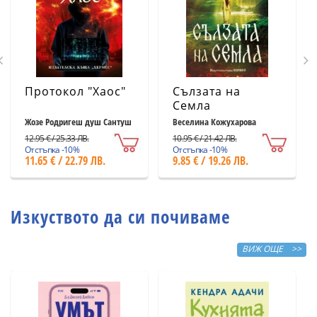
Протокол "Хаос"
Сълзата на
Семла
Жозе Родригеш душ Сантуш
Веселина Кожухарова
12.95 € / 25.33 ЛВ.
10.95 € / 21.42 ЛВ.
Отстъпка -10%
Отстъпка -10%
11.65 € / 22.79 ЛВ.
9.85 € / 19.26 ЛВ.
Изкуството да си почиваме
ВИЖ ОЩЕ >>