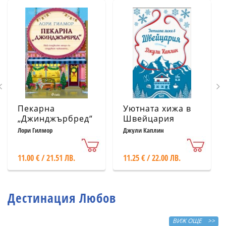
Пекарна
Уютната хижа в
„Джинджърбред“
Швейцария
(с цветни
Лори Гилмор
Джули Каплин
порезки)
11.00 € / 21.51 ЛВ.
11.25 € / 22.00 ЛВ.
Дестинация Любов
ВИЖ ОЩЕ >>