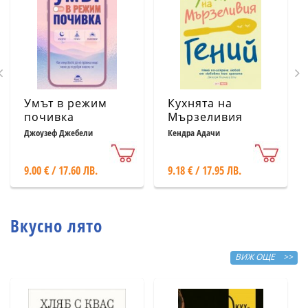
Умът в режим
Кухнята на
почивка
Мързеливия
гений
Джоузеф Джебели
Кендра Адачи
9.00 € / 17.60 ЛВ.
9.18 € / 17.95 ЛВ.
Вкусно лято
ВИЖ ОЩЕ >>