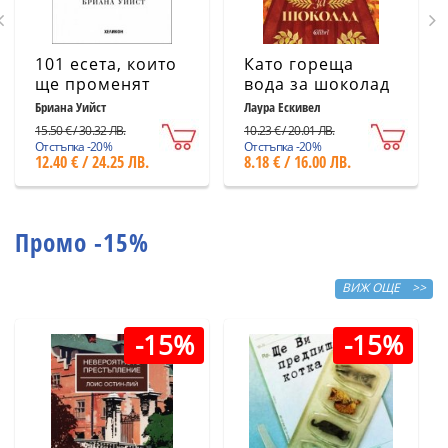
101 есета, които
Като гореща
ще променят
вода за шоколад
начина ви на
(ново издание)
Бриана Уийст
Лаура Ескивел
мислене
15.50 € / 30.32 ЛВ.
10.23 € / 20.01 ЛВ.
Отстъпка -20%
Отстъпка -20%
12.40 € / 24.25 ЛВ.
8.18 € / 16.00 ЛВ.
Промо -15%
ВИЖ ОЩЕ >>
-15%
-15%