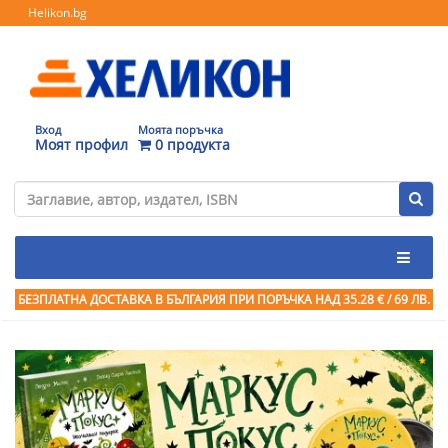
Helikon.bg
Вход
Моята поръчка
Моят профил
0 продукта
БЕЗПЛАТНА ДОСТАВКА В БЪЛГАРИЯ ПРИ ПОРЪЧКА
НАД 35.28 € / 69 ЛВ.