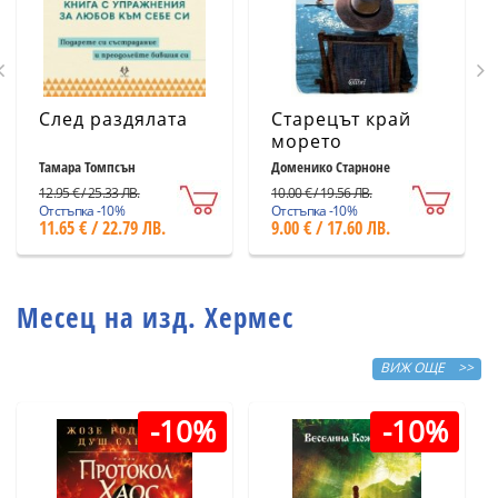
След раздялата
Старецът край
морето
Тамара Томпсън
Доменико Старноне
12.95 € / 25.33 ЛВ.
10.00 € / 19.56 ЛВ.
Отстъпка -10%
Отстъпка -10%
11.65 € / 22.79 ЛВ.
9.00 € / 17.60 ЛВ.
Месец на изд. Хермес
ВИЖ ОЩЕ >>
-10%
-10%