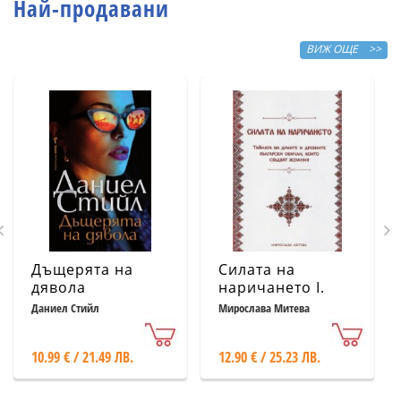
Най-продавани
ВИЖ ОЩЕ >>
Дъщерята на
Силата на
дявола
наричането І.
Тайната на
Даниел Стийл
Мирослава Митева
думите и
древните
10.99 € / 21.49 ЛВ.
12.90 € / 25.23 ЛВ.
български
обичаи, които
сбъдват желания