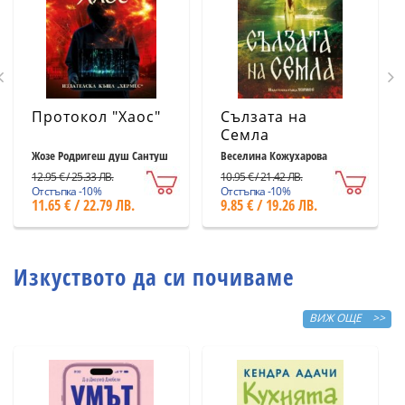
Протокол "Хаос"
Сълзата на
Семла
Жозе Родригеш душ Сантуш
Веселина Кожухарова
12.95 € / 25.33 ЛВ.
10.95 € / 21.42 ЛВ.
Отстъпка -10%
Отстъпка -10%
11.65 € / 22.79 ЛВ.
9.85 € / 19.26 ЛВ.
Изкуството да си почиваме
ВИЖ ОЩЕ >>