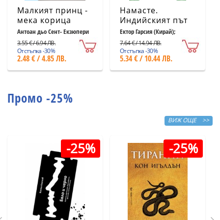
Малкият принц -
Намасте.
мека корица
Индийският път
светлосиня
към щастието,
Антоан дьо Сент- Екзюпери
Ектор Гарсия (Кирай);
Франсеск Миралес
удовлетворението
3.55 € / 6.94 ЛВ.
7.64 € / 14.94 ЛВ.
и успеха
Отстъпка -30%
Отстъпка -30%
2.48 € / 4.85 ЛВ.
5.34 € / 10.44 ЛВ.
Промо -25%
ВИЖ ОЩЕ >>
-25%
-25%