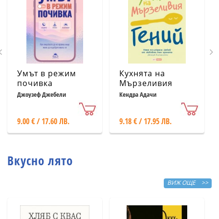
Умът в режим
Кухнята на
почивка
Мързеливия
гений
Джоузеф Джебели
Кендра Адачи
9.00 € / 17.60 ЛВ.
9.18 € / 17.95 ЛВ.
Вкусно лято
ВИЖ ОЩЕ >>