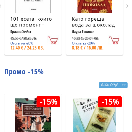
101 есета, които
Като гореща
ще променят
вода за шоколад
начина ви на
(ново издание)
Бриана Уийст
Лаура Ескивел
мислене
15.50 € / 30.32 ЛВ.
10.23 € / 20.01 ЛВ.
Отстъпка -20%
Отстъпка -20%
12.40 € / 24.25 ЛВ.
8.18 € / 16.00 ЛВ.
Промо -15%
ВИЖ ОЩЕ >>
-15%
-15%