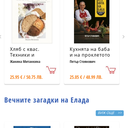
Хляб с квас.
Кухнята на баба
Техники и
и на проклетото
рецепти
й внуче
Жанина Митанкина
Петър Стоянович
25.95 € / 50.75 ЛВ.
25.05 € / 48.99 ЛВ.
Вечните загадки на Елада
ВИЖ ОЩЕ >>