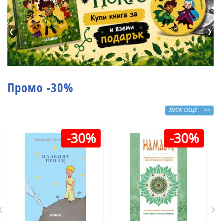
❮
❯
Промо -30%
ВИЖ ОЩЕ >>
-30%
-30%