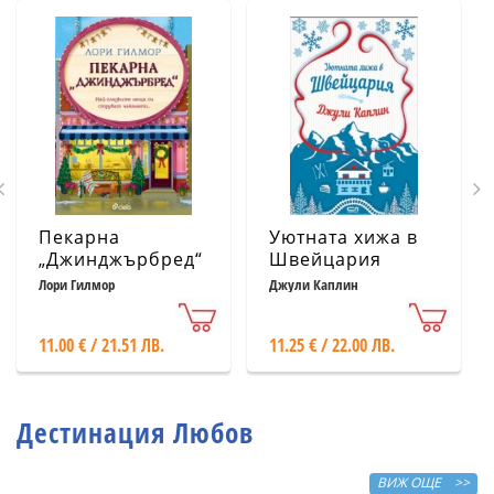
Пекарна
Уютната хижа в
„Джинджърбред“
Швейцария
(с цветни
Лори Гилмор
Джули Каплин
порезки)
11.00 € / 21.51 ЛВ.
11.25 € / 22.00 ЛВ.
Дестинация Любов
ВИЖ ОЩЕ >>